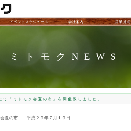
イベントスケジュール
会社案内
営業拠点
ミトモクNEWS
「ミトモク会夏の市」を開催致しました。
ク会夏の市 平成２９年７月１９日―