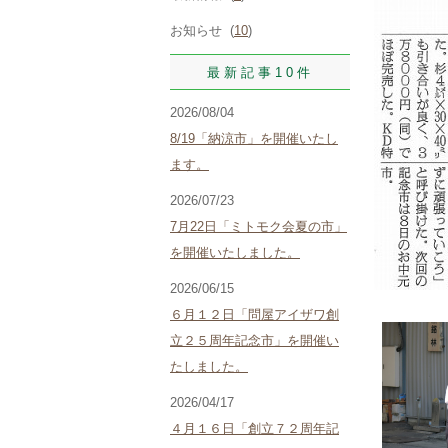
お知らせ (
10
)
最新記事10件
2026/08/04
8/19「納涼市」を開催いたし
ます。
2026/07/23
7月22日「ミトモク会夏の市」
を開催いたしました。
2026/06/15
６月１２日「問屋アイザワ創
立２５周年記念市」を開催い
たしました。
2026/04/17
４月１６日「創立７２周年記