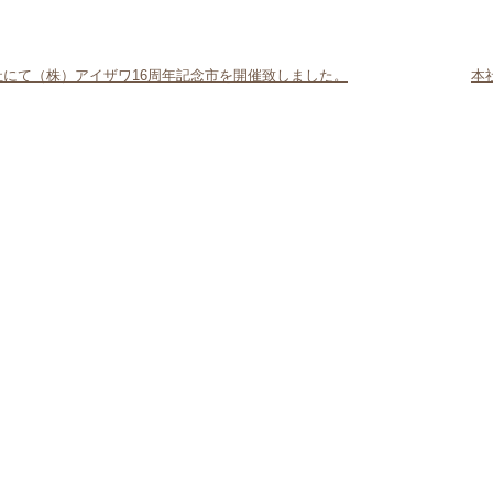
本社にて（株）アイザワ16周年記念市を開催致しました。
本