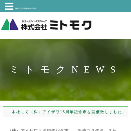
www.mitomoku.co.jp
ミトモクNEWS
本社にて（株）アイザワ16周年記念市を開催致しました。
―（株）アイザワ１６周年記念市 平成２９年６月７日―