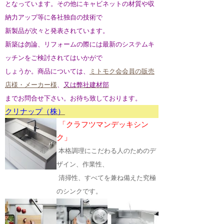
となっています。その他にキャビネットの材質や収
納力アップ等に各社独自の技術で
新製品が次々と発表されています。
新築は勿論、リフォームの際には最新のシステム
キ
ッチンをご検討されてはいかがで
しょうか。商品については、
ミトモク会会員の販売
店様・メーカー様
、
又は弊社建材部
までお問合せ下さい。お待ち致しております。
クリナップ（株）
「クラフツマンデッキシン
ク」
本格調理にこだわる人のためのデ
ザイン、作業性、
清掃性、
すべてを兼ね備えた究極
のシンクです。