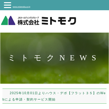
www.mitomoku.co.jp
ミトモクNEWS
2025年10月01日よりハウス・デポ【フラット３５】のWe
bによる申請・契約サービス開始