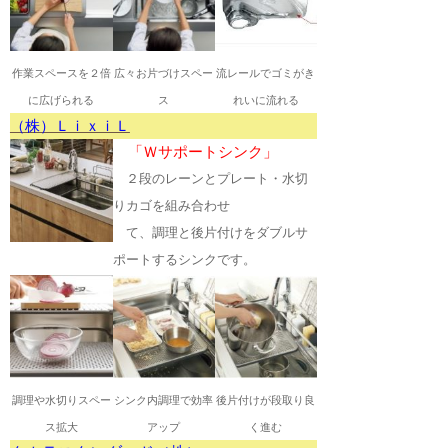
作業スペースを２倍
広々お片づけスペー
流レールでゴミがき
に広げられる
ス
れいに流れる
（株）ＬｉｘｉＬ
「Ｗサポートシンク」
２段のレーンとプレート・水切
りカゴを組み合わせ
て、
調理と
後片付けをダブルサ
ポートするシンクで
す。
調理や水切りスペー
シンク内調理で効率
後片付けが段取り良
ス拡大
アップ
く進む