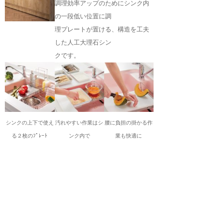
調理効率アップのためにシンク内
の一段低い位置に調
理
プレートが置ける、構造を工夫
した人工大理石シン
クです。
シンクの上下で使え
汚れやすい作業はシ
腰に負担の掛かる作
る２枚の
ﾌﾟﾚｰﾄ
ンク内で
業も快適に