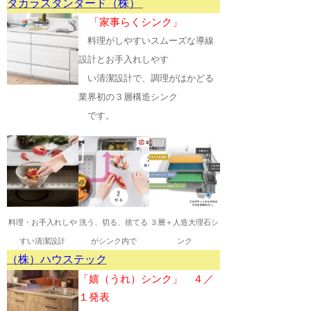
タカラスタンダード（株）
「家事らくシンク」
料理がしやすいスムーズな導線
設計とお手入れしやす
い
清潔設計
で、調理がはかどる
業界初の３層構造シン
ク
です。
料理・お手入れしや
洗う、切る、捨てる
３層＋人造大理石シ
すい清潔設計
がシンク内で
ンク
（株）ハウステック
「嬉（うれ）シンク」 ４／
１発表