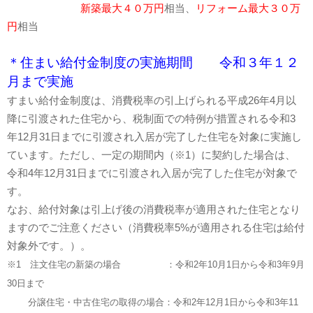
新築最大４０万円
相当、
リフォーム最大３０万
円
相当
＊住まい給付金制度の実施期間
令和３年１２
月まで実施
すまい給付金制度は、消費税率の引上げられる平成26年4月以
降に引渡された住宅から、税制面での特例が措置される令和3
年12月31日までに引渡され入居が完了した住宅を対象に実施し
ています。ただし、一定の期間内（※1）に契約した場合は、
令和4年12月31日までに引渡され入居が完了した住宅が対象で
す。
なお、給付対象は引上げ後の消費税率が適用された住宅となり
ますのでご注意ください（消費税率5%が適用される住宅は給付
対象外です。）。
※1
注文住宅の新築の場合 ：令和2年10月1日から令和3年9月
30日まで
分譲住宅・中古住宅の取得の場合：令和2年12月1日から令和3年11