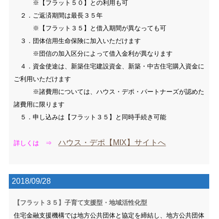
※【フラット５０】との利用も可
２．ご返済期間は最長３５年
※【フラット３５】と借入期間が異なっても可
３．団体信用生命保険に加入いただけます
※団信の加入区分によって借入金利が異なります
４．資金使途は、新築住宅建設資金、新築・中古住宅購入資金に
ご利用いただけます
※諸費用については、ハウス・デポ・パートナーズが認めた
諸費用に限ります
５．申し込みは【フラット３５】と同時手続き可能
ハウス・デポ【MIX】サイトへ
詳しくは ⇒
2018/09/28
【フラット３５】子育て支援型・地域活性化型
住宅金融支援機構では地方公共団体と協定を締結し、地方公共団体