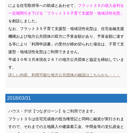
による住宅取得等への助成とあわせて、
フラット３５の借入金利を
一定期間引き下げる「フラット３５子育て支援型・地域活性化型」
を創設しました。
なお、フラット３５子育て支援型・地域活性化型は、住宅金融支援
機構および地方公共団体の双方に予算金額があり、予算金額に達す
る等により「利用申請書」の受付が締め切られた場合は、子育て支
援型・地域活性化型はご利用できません。
平成３０年３月末現在２６７の地方公共団体と協定を締結していま
す。
詳しい内容、利用可能な地方公共団体の確認はこちらから・・・
2018/03/31
ハウス・デポ【つなぎローン】をご利用できます。
フラット３５は住宅完成後の抵当権登記と同時に融資が実行されま
すので、それまでの土地購入や建築着工金、中間金等の支払資金と