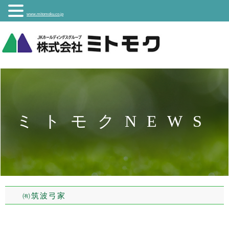
www.mitomoku.co.jp
ミトモクNEWS
㈲筑波弓家