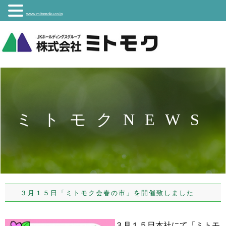
www.mitomoku.co.jp
ミトモクNEWS
３月１５日「ミトモク会春の市」を開催致しました
３月１５日本社にて「ミトモ