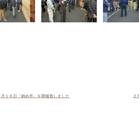
１２月１６日「納め市」を開催致しました
２