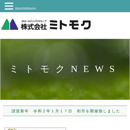
www.mitomoku.co.jp
ミトモクNEWS
謹賀新年 令和２年１月１７日 初市を開催致しました