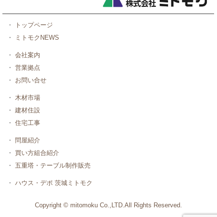
・
トップページ
・
ミトモクNEWS
・
会社案内
・
営業拠点
・
お問い合せ
・
木材市場
・
建材住設
・
住宅工事
・
問屋紹介
・
買い方組合紹介
・
五重塔・テーブル制作販売
・
ハウス・デポ 茨城ミトモク
Copyright © mitomoku Co.,LTD.All Rights Reserved.