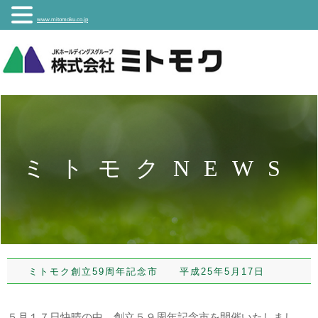
www.mitomoku.co.jp
ミトモクNEWS
ミトモク創立59周年記念市 平成25年5月17日
５月１７日快晴の中、創立５９周年記念市を開催いたしまし